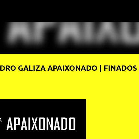
Pular para o conteúdo principal
DRO GALIZA APAIXONADO | FINADOS