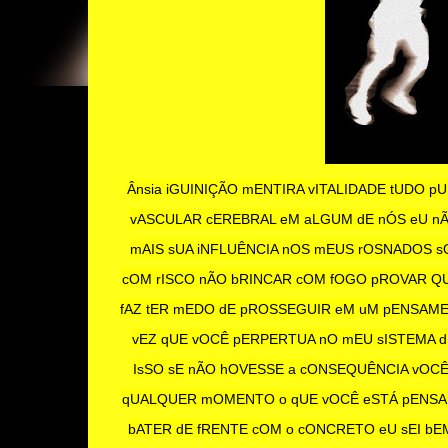
Ânsia iGUINIÇÃO mENTIRA vITALIDADE tUDO
vASCULAR cEREBRAL eM aLGUM dE nÓS eU n
mAIS sUA iNFLUÊNCIA nOS mEUS rOSNADOS sO
cOM rISCO nÃO bRINCAR cOM fOGO pROVAR QUE
fAZ tER mEDO dE pROSSEGUIR eM uM pENSAM
vEZ qUE vOCÊ pERPERTUA nO mEU sISTEMA d
IsSO sE nÃO hOVESSE a cONSEQUÊNCIA vOCÊ 
qUALQUER mOMENTO o qUE vOCÊ eSTÁ pENSAND
bATER dE fRENTE cOM o cONCRETO eU sEI bEM