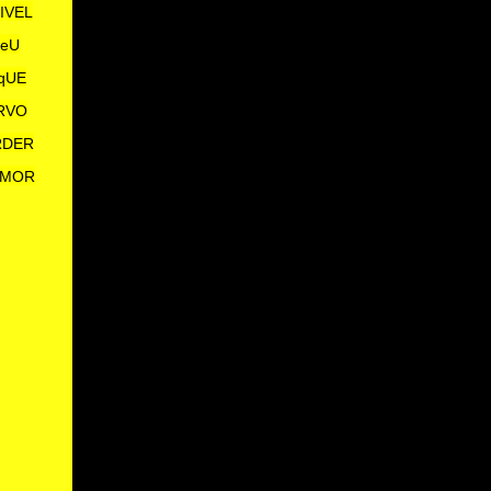
IVEL
 eU
qUE
ERVO
RDER
aMOR