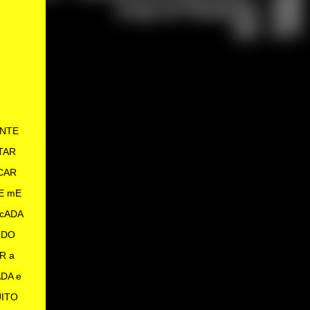
ENTE
TAR
CAR
E mE
 cADA
UDO
R a
DA e
UITO