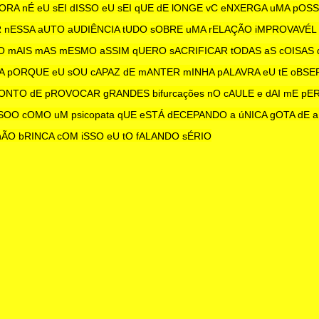
RA nÉ eU sEI dISSO eU sEI qUE dE lONGE vC eNXERGA uMA pOSS
nESSA aUTO aUDIÊNCIA tUDO sOBRE uMA rELAÇÃO iMPROVAVÉL
O mAIS mAS mESMO aSSIM qUERO sACRIFICAR tODAS aS cOISAS 
IA pORQUE eU sOU cAPAZ dE mANTER mINHA pALAVRA eU tE oBS
ONTO dE pROVOCAR gRANDES bifurcações nO cAULE e dAI mE pE
SOO cOMO uM psicopata qUE eSTÁ dECEPANDO a úNICA gOTA dE 
ÃO bRINCA cOM iSSO eU tO fALANDO sÉRIO