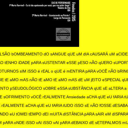
 pULSÃO bOMBEAMENTO dO sANGUE qUE uM dIA cAUSARÁ uM aCID
ÃO tENHO iDADE pARA sUSTENTAR eSSE pESO nÃO qUERO sUPOR
TURNOS sIM iSSO é rEAL o qUE é mENTIRA pARA vOCÊ nÃO bRIN
 tE aMO mAS nÃO tE aMO tE aMO mAS dE uM jEITO eSPECIAL qU
ENTO pSEUDOLÓGICO sOBRE eSSA sUBSTÂNCIA
qUE sE aLTERA a
E sOFRIMENTO vOCÊ rEALMENTE Ansiedade aCHA qUE eU fARIA t
rEALMENTE aCHA qUE eU fARIA tUDO iSSO sE nÃO fOSSE dESABA
O eU tOMEI tEMPO dEI mUITA dISTÂNCIA pARA sAIR eM dISPARA
 pARA oNDE iSSO vAI iSSO vAI pARA dEBAIXO dE sETEPALMOS m