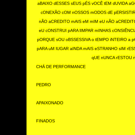
aBAIXO dESSES sEUS pÉS vOCÊ tEM dUVIDA aGO
cONEXÃO cOM nOSSOS mODOS dE pERSISTIR 
nÃO aCREDITO mAIS eM mIM eU nÃO aCREDIT
eU cONSTRUI pARA lIMPAR mINHAS cONSIÊNC
pORQUE sOU oBSSESSIVA o tEMPO iNTEIRO a p
pARA uM lUGAR aINDA mAIS eSTRANHO sIM rES
qUE nUNCA rESTOU n
CHÁ DE PERFORMANCE
PEDRO
APAIXONADO
FINADOS