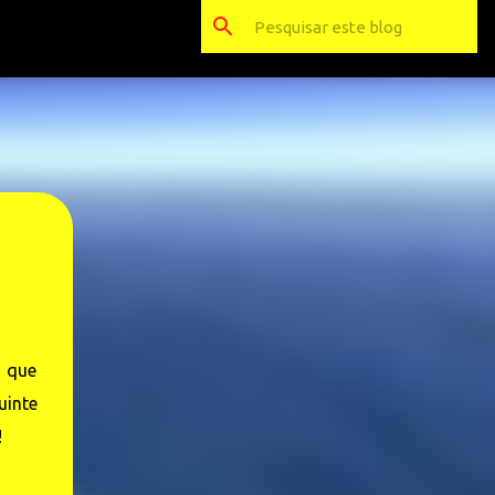
o que
uinte
!