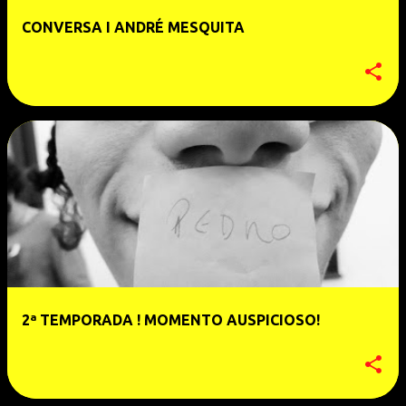
e
CONVERSA I ANDRÉ MESQUITA
n
s
2ª TEMPORADA ! MOMENTO AUSPICIOSO!