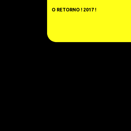
e
O RETORNO ! 2017 !
n
s