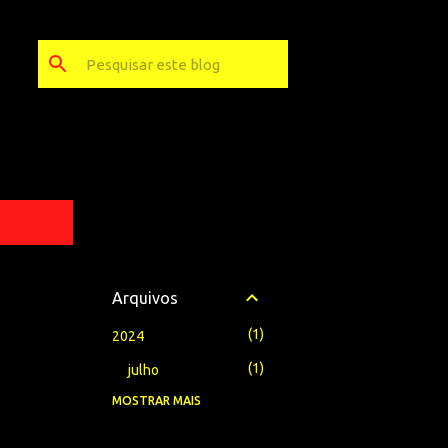
ER TODOS
Arquivos
1
2024
1
julho
MOSTRAR MAIS
1
2023
1
setembro