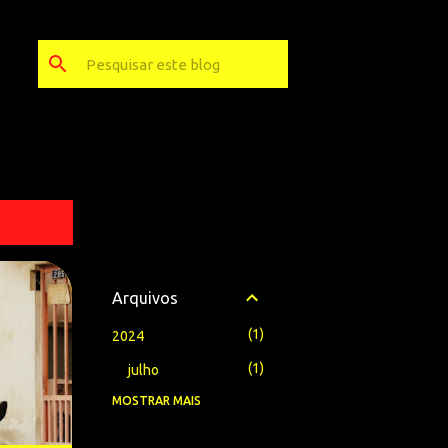
ER TODOS
Arquivos
1
2024
1
julho
MOSTRAR MAIS
1
2023
1
setembro