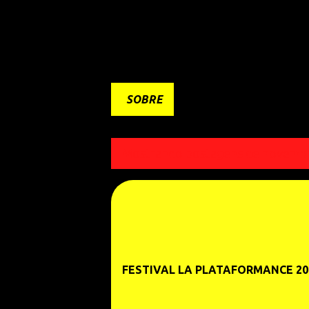
SOBRE
Mostrando postagens de novembr
P
o
s
t
FESTIVAL LA PLATAFORMANCE 20
a
g