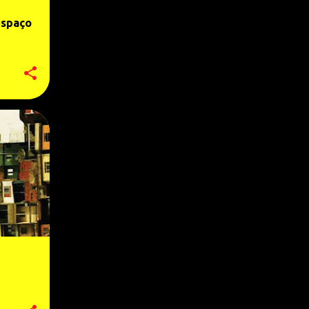
5
2021
espaço
1
dezembro
1
novembro
2
setembro
1
maio
2
2020
1
agosto
1
fevereiro
7
2019
2
dezembro
1
novembro
1
outubro
2
abril