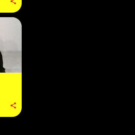
1
janeiro
9
2018
1
dezembro
2
outubro
1
setembro
2
julho
1
junho
1
maio
1
abril
17
2017
1
dezembro
1
novembro
1
outubro