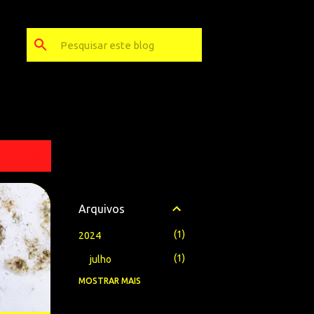
ER TODOS
Arquivos
1
2024
1
julho
MOSTRAR MAIS
1
2023
1
setembro