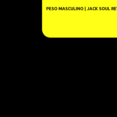
e
PESO MASCULINO | JACK SOUL RE
n
s