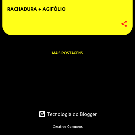
e
RACHADURA + AGIFÓLIO
n
s
MAIS POSTAGENS
Tecnologia do Blogger
Creative Commons