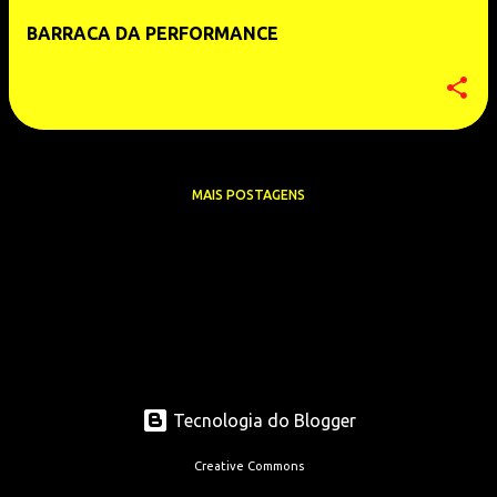
e
BARRACA DA PERFORMANCE
n
s
MAIS POSTAGENS
Tecnologia do Blogger
Creative Commons