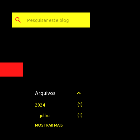
ER TODOS
Arquivos
1
2024
1
julho
MOSTRAR MAIS
1
2023
1
setembro